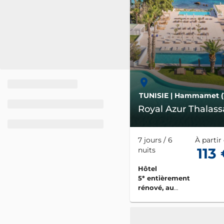
TUNISIE
| Hammamet (
Royal Azur Thalass
7 jours / 6
À partir
113
nuits
Hôtel
5* entièrement
rénové, au
cadre calme et
chic, avec
accès direct à