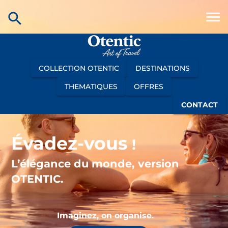
COLLECTION OTENTIC
DESTINATIONS
THEMATIQUES
OFFRES
CONTACT
Évadez-vous
!
L’élégance du monde, version
OTENTIC.
Imaginez, on organise.