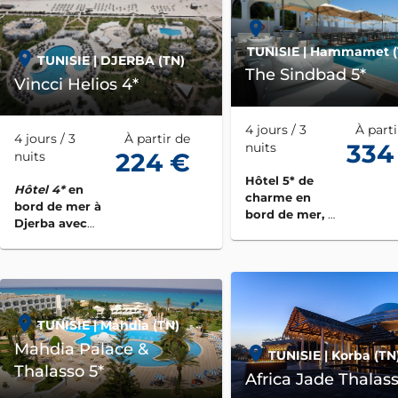
pour tous les
âges, dans une
ambiance
TUNISIE
| Hammamet (
confortable
TUNISIE
| DJERBA (TN)
The Sindbad 5*
avec un
Vincci Helios 4*
service de
qualité.
4 jours / 3
À parti
4 jours / 3
À partir de
334
nuits
224 €
nuits
Hôtel 5* de
Hôtel 4*
en
charme en
bord de mer à
bord de mer, à
Djerba avec
l’atmosphère
plage privée
élégante et
intimiste, avec
plage privée,
restaurants
raffinés, spa,
TUNISIE
| Mahdia (TN)
piscines et
Mahdia Palace &
centre de
TUNISIE
| Korba (TN
bien-être, idéal
Thalasso 5*
Africa Jade Thalass
pour un séjour