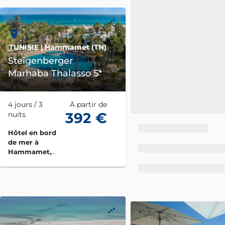
une plage
privée et
centre de
thalasso & spa,
idéal pour les
TUNISIE
| Hammamet (TN)
séjours en
couple ou
Steigenberger
entre amis.
Marhaba Thalasso 5*
4 jours / 3
À partir de
392 €
nuits
Hôtel en bord
de mer à
Hammamet,
offrant un
centre de
thalassothérap
ie complet,
piscines, plage
privée et
animations