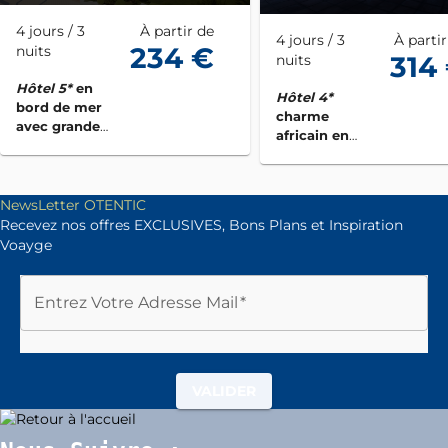
reposant ou
romantique.
4 jours / 3
À partir de
4 jours / 3
À partir
234 €
nuits
314
nuits
Hôtel 5*
en
Hôtel 4*
bord de mer
charme
avec grande
africain en
piscine lagon
bord de mer
avec spa
NewsLetter OTENTIC
Recevez nos offres EXCLUSIVES, Bons Plans et Inspiration
Voayge
Entrez Votre Adresse Mail
*
VALIDER