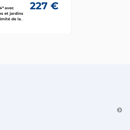
227 €
4*
avec
es et jardins
imité de la