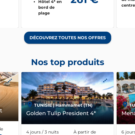
Hôtel 4* en
centre
bord de
être
plage
Atmosphère
familiale et
conviviale
DÉCOUVREZ TOUTES NOS OFFRES
Piscine
extérieure
style lagon
Nos top produits
et plage
aménagée
Animations
pour petits
et grands
Spa, soins et
activités
TU
TUNISIE
| Hammamet (TN)
sportives
t
Mena
Golden Tulip President 4*
variées
de
6 jours
4 jours / 3 nuits
À partir de