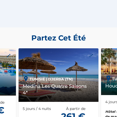
Partez Cet Été
TU
TUNISIE
| DJERBA (TN)
Houd
Medina Les Quatre Saisons
4*
4 jours
 de
€
5 jours / 4 nuits
À partir de
Hôtel 
261 €
de ma