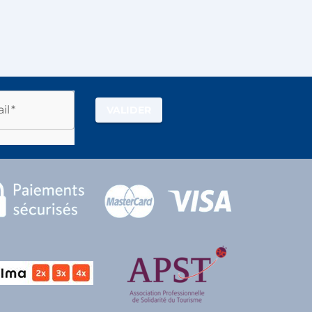
il
*
VALIDER