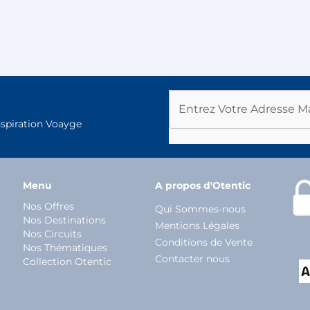
Entrez Votre Adresse Ma
nspiration Voayge
Menu
A propos d'Otentic
Nos Offres
Qui Sommes-nous
Nos Destinations
Mentions Légales
Nos Circuits
Conditions de Vente
Nos Thématiques
Contacter nous
Collection Otentic