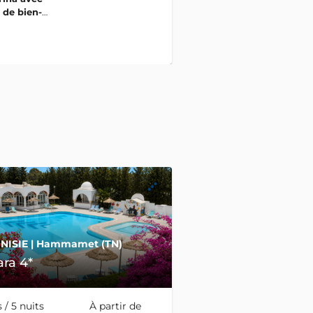
 de bien-
NISIE
| Hammamet (TN)
ra 4*
 / 5 nuits
À partir de