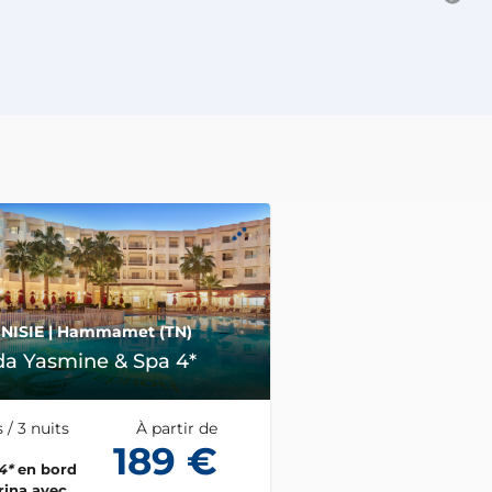
NISIE
| Hammamet (TN)
a Yasmine & Spa 4*
 / 3 nuits
À partir de
189 €
4*
en bord
rina avec