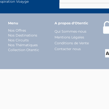
nspiration Voayge
Menu
A propos d'Otentic
Nos Offres
Qui Sommes-nous
Nos Destinations
Mentions Légales
Nos Circuits
Conditions de Vente
Nos Thématiques
Contacter nous
Collection Otentic