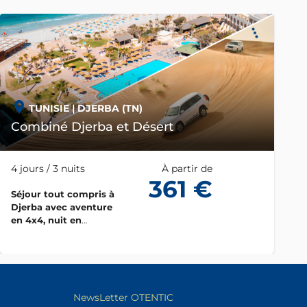
TUNISIE
| DJERBA (TN)
Combiné Djerba et Désert
4 jours / 3 nuits
À partir de
361 €
Séjour tout compris à
Djerba avec aventure
en 4x4, nuit en
campement saharien et
découvertes culturelles
NewsLetter OTENTIC